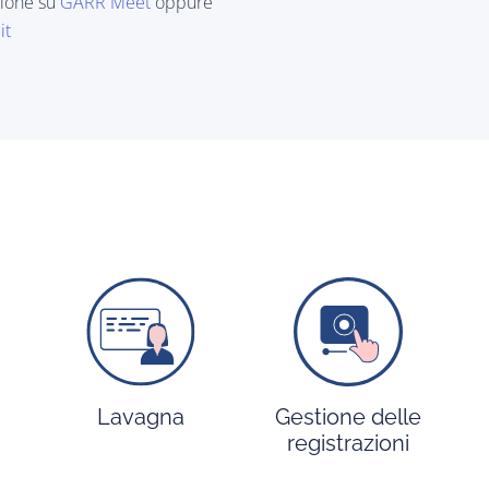
zione su
GARR Meet
oppure
it
Lavagna
Gestione delle
registrazioni