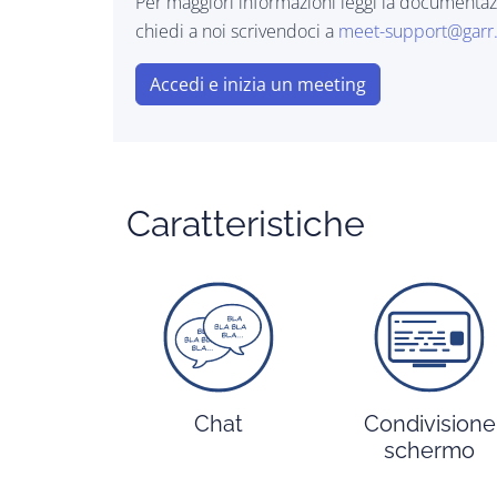
Per maggiori informazioni leggi la documenta
chiedi a noi scrivendoci a
meet-support@garr.
Accedi e inizia un meeting
Caratteristiche
Chat
Condivisione
schermo